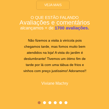
VEJA MAIS
O QUE ESTÃO FALANDO
Avaliações e comentários
alcançamos + de
1700 avaliações.
Não fizemos a visita à vinícola pois
Um dos 
chegamos tarde, mas fomos muito bem
rodead
atendidos na loja! A vista do jardim é
maravilho
deslumbrante! Tivemos um ótimo fim de
em grupo 
tarde por lá com uma tábua de frios e
o pôr do
vinhos com preço justíssimo! Adoramos!!
uma t
tomando
Prepare
Viviane Machry